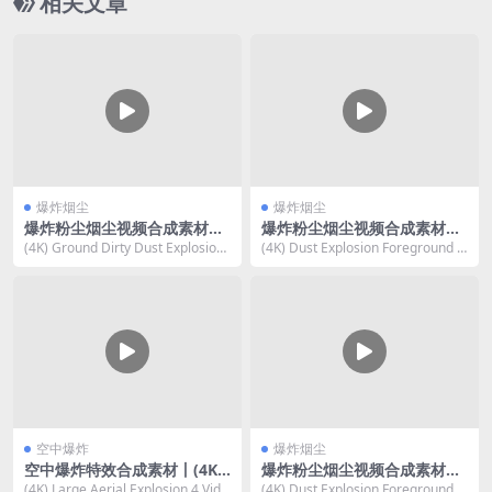
相关文章
爆炸烟尘
爆炸烟尘
爆炸粉尘烟尘视频合成素材下
爆炸粉尘烟尘视频合成素材下
载丨(4K) Ground Dirty Dust
载丨(4K) Dust Explosion Fo
(4K) Ground Dirty Dust Explosion
(4K) Dust Explosion Foreground B
Explosion 8
reground Big 39
8 Video...
ig 39 Vi...
空中爆炸
爆炸烟尘
空中爆炸特效合成素材丨(4K)
爆炸粉尘烟尘视频合成素材下
Large Aerial Explosion 4
载丨(4K) Dust Explosion Fo
(4K) Large Aerial Explosion 4 Vide
(4K) Dust Explosion Foreground B