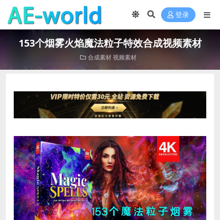
登录
153个烟雾火焰魔法粒子特效合成视频素材
合成素材
视频素材