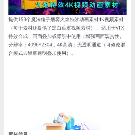
提供153个魔法粒子烟雾火焰特效动画素材4K视频素材
（每个素材还提供了黑白遮罩视频素材） 。适用于VFX
特效合成、画面叠加或背景中使用；增强画面观赏性。
分辨率：4096*2304，4K高清；无透明通道（可修改混
合模式去黑底透明叠加使用）。
素材信息
：