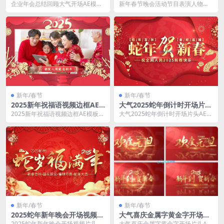
模板
物介绍字幕条AE模板
企业年会总结回顾大气开场AE模板
新年春节晚会活动节目表演人物介
包含AE软件插件及常见问题说明文
绍字幕条AE模板 包含AE软件插件
档 适用于AE...
及常见问题说明文...
新年/春节
新年/春节
2025新年祝福语视频边框AE
大气2025蛇年倒计时开场片头
模板
AE模板
2025新年祝福语视频边框AE模板
大气2025蛇年倒计时开场片头AE模
包含AE软件插件及常见问题说明文
板 包含AE软件插件及常见问题说明
档 适用于A...
文档 适用...
新年/春节
新年/春节
2025蛇年新年晚会开场视频片
大气喜庆金属字黄金字开场片
头AE模板
头AE模板
2025蛇年新年晚会开场视频片头AE
大气喜庆金属字黄金字开场片头AE