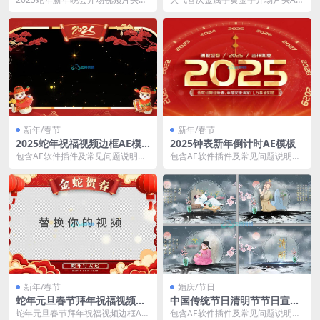
模板 包含AE软件插件及常见问题说
模板 包含AE软件插件及常见问题说
明文档 适...
明文档 适用于...
新年/春节
新年/春节
2025蛇年祝福视频边框AE模
2025钟表新年倒计时AE模板
板
包含AE软件插件及常见问题说明文
包含AE软件插件及常见问题说明文
档 适用于AE2018及以上AE版本 20
档 适用于AE2022及以上AE版本 20
25蛇...
25钟...
新年/春节
婚庆/节日
蛇年元旦春节拜年祝福视频边
中国传统节日清明节节日宣传
框AE模板素材下载
图文展示AE模板
蛇年元旦春节拜年祝福视频边框AE
包含AE软件插件及常见问题说明文