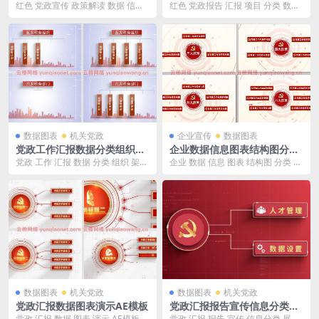
息图表类目演示ae模板
据演示AE模板
红色 党政宣传 政策解读 数据 信息
红色 党政报告 汇报 项目 分类 数据
图表 类目 演示 ae模板 大小：143
演示 AE模板 大小：69M 此模板包
M...
含...
数据图表
机关党政
企业宣传
数据图表
党政工作汇报数据分类组织架
企业数据信息图表结构图分类
构演示AE模板
架构图AE模板
党政 工作 汇报 数据 分类 组织 架构
企业 数据 信息 图表 结构图 分类 架
演示 AE模板 大小：14.5M 此模...
构图 AE模板 大小：226M 此模板
包...
数据图表
机关党政
数据图表
机关党政
党政汇报数据图表演示AE模板
党政汇报报告宣传信息分类展
示AE模板
党政 汇报 数据 图表 演示 AE模板
党政 汇报 报告 宣传 信息分类 展示