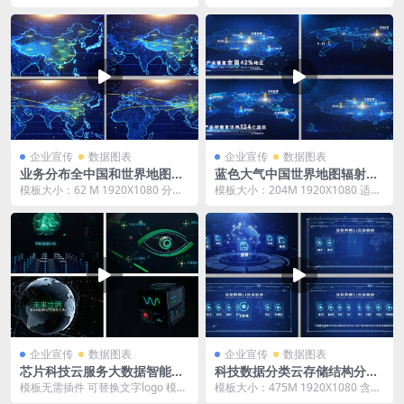
企业宣传 数据图表 ae模板 大小：2
演示 AE模板 企业宣传片 科技感 数
04M ...
据展示...
企业宣传
数据图表
企业宣传
数据图表
业务分布全中国和世界地图遍
蓝色大气中国世界地图辐射AE
布全球ae模板
模板
模板大小：62 M 1920X1080 分辨
模板大小：204M 1920X1080 适用
率 适用于AE2015或以上版本 含...
于AE2015或以上版本 含AE基础...
企业宣传
数据图表
企业宣传
数据图表
芯片科技云服务大数据智能分
科技数据分类云存储结构分类
析ae模板
AE模板
模板无需插件 可替换文字logo 模板
模板大小：475M 1920X1080 含AE
大小：1.67G 1920X1080 分辨...
常用插件及常见问题说明 适用于A