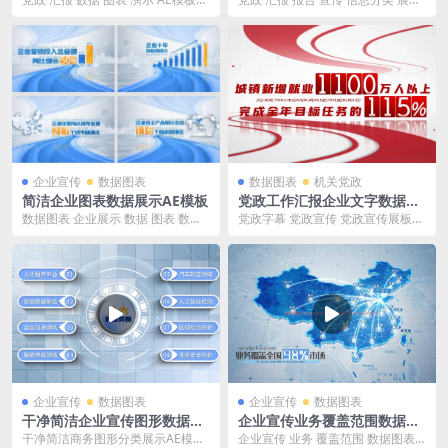
大小：23M 此模板包含AE常见问题
AE模板 大小：85M 此模板包含AE
解决...
常...
企业宣传
数据图表
数据图表
机关党政
简洁企业图表数据展示AE模板
党政工作汇报企业文字数据展
示AE模板
数据图表 企业展示 数据 图表 数据
党政字幕 党政宣传 党政宣传展板
展示 企业模板 展示 ae模板 企业数
工作汇报 数据展示 AE模板 尺寸像
据 简...
素：192...
企业宣传
数据图表
企业宣传
数据图表
干净简洁企业宣传图形数据分
企业宣传业务覆盖范围数据图
类展示AE模板
表演示AE模板
干净简洁商务图形分类展示AE模板
企业宣传 业务 覆盖范围 数据图表