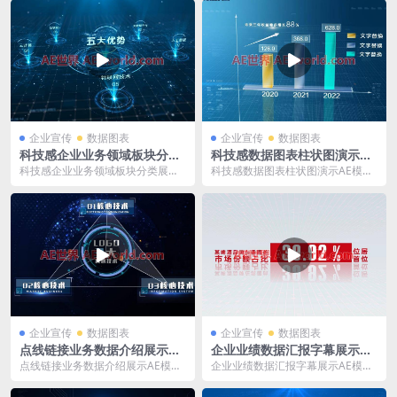
设，可视化效果，...
装包 ...
企业宣传
数据图表
企业宣传
数据图表
科技感企业业务领域板块分类
科技感数据图表柱状图演示AE
展示AE模板
模板
科技感企业业务领域板块分类展示A
科技感数据图表柱状图演示AE模板
E模板 模板大小：368M 含AE常用
模板大小：83M 含AE常用插件 [ws
插件 [w...
hop...
企业宣传
数据图表
企业宣传
数据图表
点线链接业务数据介绍展示AE
企业业绩数据汇报字幕展示AE
模板
模板
点线链接业务数据介绍展示AE模板
企业业绩数据汇报字幕展示AE模板
模板大小：1.12G 含AE常用插件 修
模板大小：63M 含AE常用插件 修
改模板...
改模板建议...