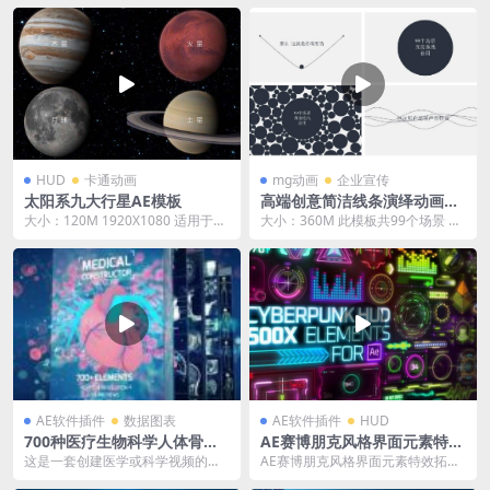
E...
HUD
卡通动画
mg动画
企业宣传
太阳系九大行星AE模板
高端创意简洁线条演绎动画AE
模板
大小：120M 1920X1080 适用于AE
大小：360M 此模板共99个场景 ，
2015或以上版本 星球 月球 月...
直接修改文字即可，包含动画音效
素材 适用A...
AE软件插件
数据图表
AE软件插件
HUD
700种医疗生物科学人体骨骼
AE赛博朋克风格界面元素特效
器官DNA细胞动画元素 Atom
拓展安装包
这是一套创建医学或科学视频的好
AE赛博朋克风格界面元素特效拓展
X 破解版
工具。使用AtomX脚本扩展使用预
安装包 含AE2020win/mac软件安