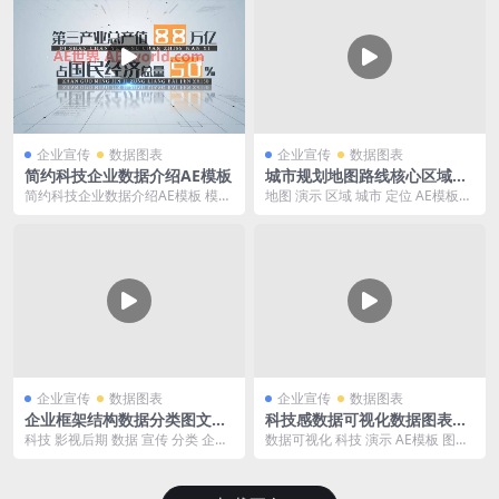
企业宣传
数据图表
企业宣传
数据图表
简约科技企业数据介绍AE模板
城市规划地图路线核心区域定
位展示AE模板
简约科技企业数据介绍AE模板 模板
地图 演示 区域 城市 定位 AE模板
大小：135M 含AE常用插件 修改模
规划 发展 城市规划 路线图 [wsho...
板建议先...
企业宣传
数据图表
企业宣传
数据图表
企业框架结构数据分类图文展
科技感数据可视化数据图表图
示AE模板
形演示AE模板
科技 影视后期 数据 宣传 分类 企业
数据可视化 科技 演示 AE模板 图形
宣传片 企业宣传片 图表 图文展示
企业宣传片 影视后期 企业 展示 数
[w...
据图...