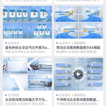
AE模板 大小：56M 此模板包含AE
构图 AE模板 大小：226M 此模板
常...
包...
企业宣传
企业宣传
数据图表
蓝色科技企业证书文件展示ae
简洁企业图表数据展示AE模板
模板
科技 企业 科技企业 会议 科技企业
数据图表 企业展示 数据 图表 数据
宣传册 科技企业名片 企业展示 AE
展示 企业模板 展示 ae模板 企业数
科技展...
据 简...
企业宣传
企业宣传
数据图表
企业宣传简洁标题文字片头AE
干净简洁企业宣传图形数据分
模板
类展示AE模板
企业宣传 企业宣传片 简洁 标题 文
干净简洁商务图形分类展示AE模板