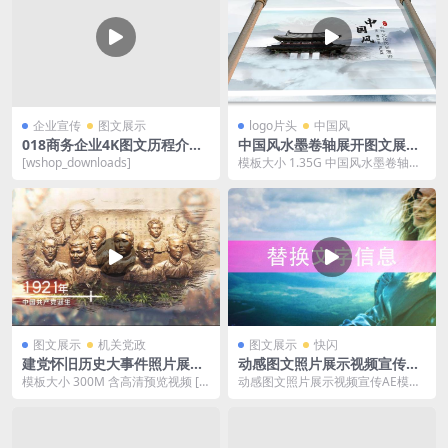
企业宣传
图文展示
logo片头
中国风
018商务企业4K图文历程介绍
中国风水墨卷轴展开图文展示
AE模板
片头AE模板
[wshop_downloads]
模板大小 1.35G 中国风水墨卷轴展
开图文展示片头AE模板 [wshop_d
o...
图文展示
机关党政
图文展示
快闪
建党怀旧历史大事件照片展示
动感图文照片展示视频宣传AE
回顾AE模板
模板
模板大小 300M 含高清预览视频 [w
动感图文照片展示视频宣传AE模板
shop_downloads]
模板大小 18M 适用软件: After Ef...