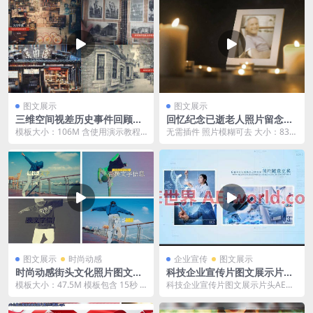
图文展示
图文展示
三维空间视差历史事件回顾图
回忆纪念已逝老人照片留念展
文展示AE模板
示ae模板
模板大小：106M 含使用演示教程
无需插件 照片模糊可去 大小：833
分辨1920×1080 此AE模板...
M 回忆 纪念 已逝老人 照片 留念 展
示 ...
图文展示
时尚动感
企业宣传
图文展示
时尚动感街头文化照片图文展
科技企业宣传片图文展示片头
示AE模板
AE模板
模板大小：47.5M 模板包含 15秒 2
科技企业宣传片图文展示片头AE模
6秒 57秒三个时长版本 ，三种分辨
板 模板大小：115M 含AE常用插件
率...
[wsh...