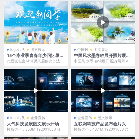
E...
问...
logo片头
图文展示
中国风
图文展示
15个毕业季青春年少回忆录图
中国风水墨卷轴展开照片展示
文展示片头ae模板合集
AE模板
此模板包含AE常见问题解决办法整
中国风 水墨 卷轴展开 照片展示 AE
理好的文档 （比如AE软件，常见A
模板 大小：1 G 包含AE常用软件、
E插件及安装，...
插件...
logo片头
企业宣传
企业宣传
图文展示
大气科技发展图文展示开场片
互联网科技产品发布会片头AE
头ae模板
模板
模板大小：353M 1920X1080 分辨
模板大小：487 M 1920X1080 含A
率 适用于AE2014或以上版本 含...
E常用插件及常见问题说明 适用于
A...