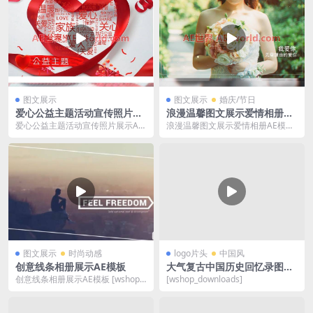
图文展示
图文展示
婚庆/节日
爱心公益主题活动宣传照片展
浪漫温馨图文展示爱情相册AE
示AE模板
模板
爱心公益主题活动宣传照片展示AE
浪漫温馨图文展示爱情相册AE模板
模板 模板大小：662M 含AE常用插
模板大小：32M 含AE常用插件 修
件 [ws...
改模板建议...
图文展示
时尚动感
logo片头
中国风
创意线条相册展示AE模板
大气复古中国历史回忆录图文
展示片头AE模板
创意线条相册展示AE模板 [wshop_
[wshop_downloads]
downloads]